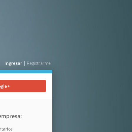
Ingresar
|
Registrarme
gle+
 empresa:
ntarios